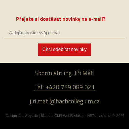
Přejete si dostávat novinky na e-mail?
Chci odebírat novinky
Sbormistr: ing. Jiří Mátl
Tel.: +420 739 089 021
jiri.matl@bachcollegium.cz
Design:
Jan Augusta
|
Sitemap
CMS
WebRedakce
-
NETservis s.r.o.
© 2026