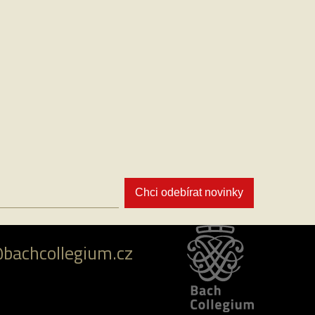
Chci odebírat novinky
@bachcollegium.cz