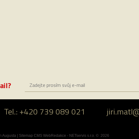
ail?
Tel.: +420 739 089 021
jiri.matl
n Augusta
|
Sitemap
CMS
WebRedakce
-
NETservis s.r.o.
© 2026