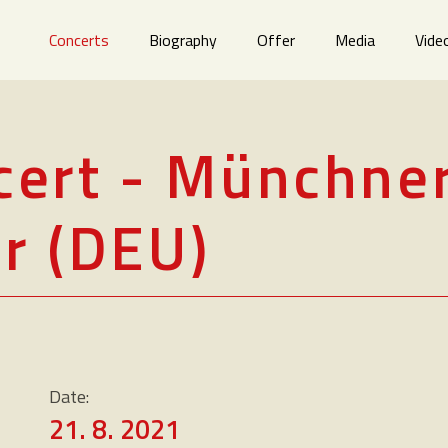
Concerts
Biography
Offer
Media
Vide
ncert - Münchne
r (DEU)
)
Date:
21. 8. 2021