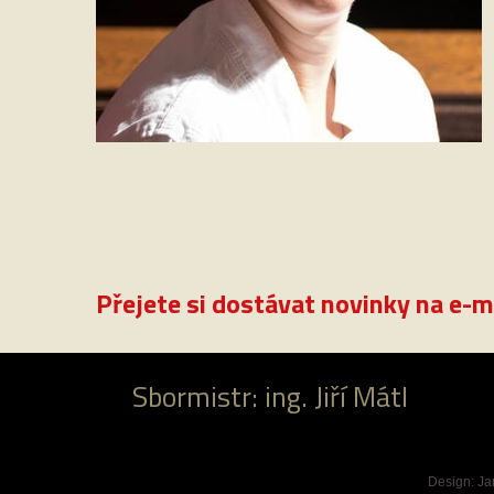
Přejete si dostávat novinky na e-m
Sbormistr: ing. Jiří Mátl
Design:
Ja