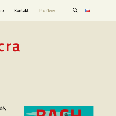
deo
Kontakt
Pro členy
cra
dě,