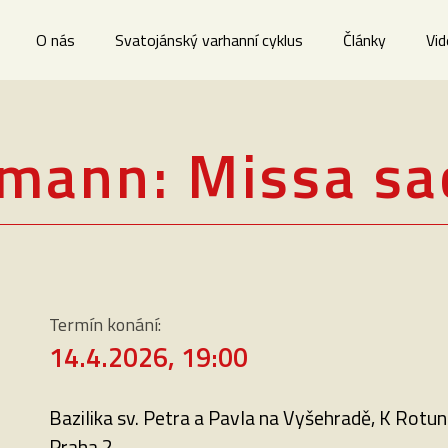
O nás
Svatojánský varhanní cyklus
Články
Vi
mann: Missa sa
Termín konání:
14.4.2026, 19:00
Bazilika sv. Petra a Pavla na Vyšehradě, K Rotun
Praha 2,