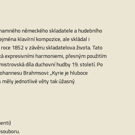
ýznamného německého skladatele a hudebního
jména klavírní kompozice, ale skládal i
 roce 1852 v závěru skladatelova života. Tato
cká expresivními harmoniemi, přesným použitím
istrovská díla duchovní hudby 19. století. Po
ohannesu Brahmsovi: „Kyrie je hluboce
s měly jednotlivé věty tak úžasný
enti)
 souboru.