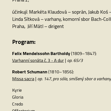
účinkují: Markéta Klaudová – soprán, Jakub Koś –
Linda Sítková – varhany, komorní sbor Bach-Col
Praha, Jiří Mátl – dirigent
Program:
Felix Mendelssohn Bartholdy
(1809–1847):
Varhanní sonáta č. 3 - A dur
|
op. 65/3
Robert Schumann
(1810–1856):
Missa sacra
|
op. 147, pro sóla, smíšený sbor a varhany
Kyrie
Gloria
Credo
Offertorium