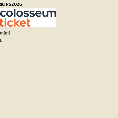
ódu RS2026
onání
.