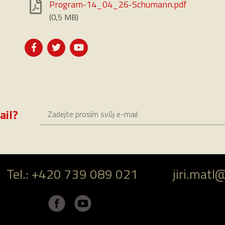
Program-14_04_26-Schumann.pdf
(0,5 MB)
ail?
Tel.: +420 739 089 021
jiri.matl