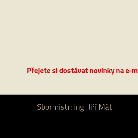
Přejete si dostávat novinky na e-m
Sbormistr: ing. Jiří Mátl