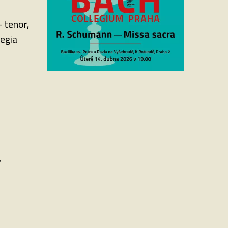
 tenor,
legia