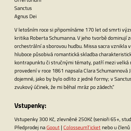
Sanctus
Agnus Dei
V letošním roce si připomínáme 170 let od smrti v
kritika Roberta Schumanna. V jeho tvorbě dominují ze
orchestrální a sborovou hudbu. Missa sacra vznikla v
hluboce působivá romantická skladba charakteristi
kontrapunktu či stručnými tématy, patří mezi velká m
provedení v roce 1861 napsala Clara Schumannová J
dojemné, jako by bylo odlito z jedné formy; v Sanctu
zvukový účinek, že mi běhal mráz po zádech.“
Vstupenky:
Vstupenky 300 Kč, zlevněné 250Kč (senioři 65+, stud
Předprodej na
Goout
|
ColosseumTicket
nebo u členů